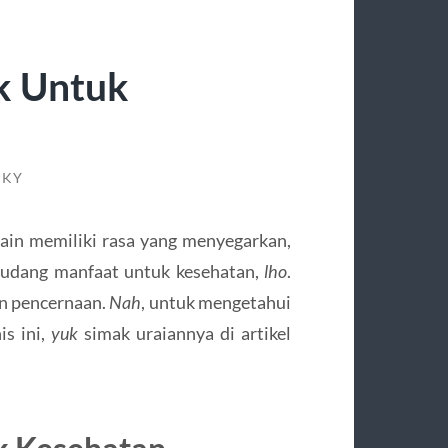
k Untuk
CKY
lain memiliki rasa yang menyegarkan,
gudang manfaat untuk kesehatan,
lho
.
an pencernaan.
Nah
, untuk mengetahui
is ini,
yuk
simak uraiannya di artikel