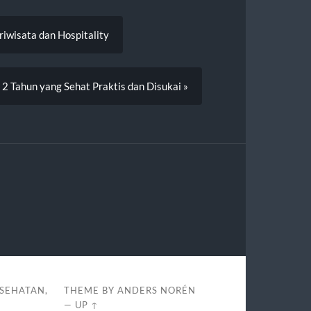
iwisata dan Hospitality
 2 Tahun yang Sehat Praktis dan Disukai »
ESEHATAN,
THEME BY
ANDERS NORÉN
—
UP ↑